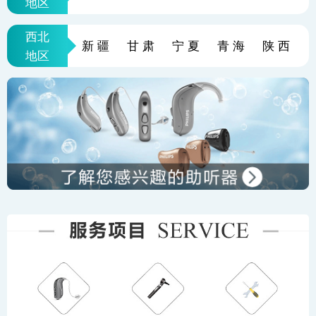
地区
西北
新疆
甘肃
宁夏
青海
陕西
地区