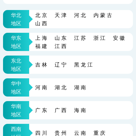
华北
北京
天津
河北
内蒙古
地区
山西
华东
上海
山东
江苏
浙江
安徽
地区
福建
江西
东北
吉林
辽宁
黑龙江
地区
华中
河南
湖北
湖南
地区
华南
广东
广西
海南
地区
西南
四川
贵州
云南
重庆