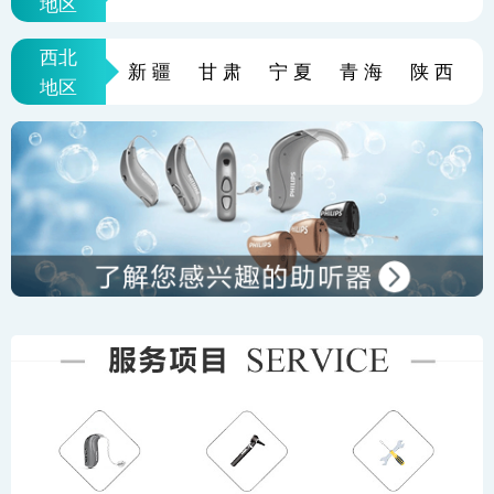
地区
西北
新疆
甘肃
宁夏
青海
陕西
地区