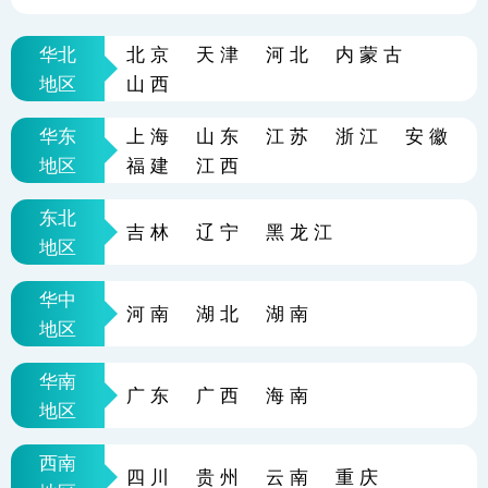
华北
北京
天津
河北
内蒙古
地区
山西
华东
上海
山东
江苏
浙江
安徽
地区
福建
江西
东北
吉林
辽宁
黑龙江
地区
华中
河南
湖北
湖南
地区
华南
广东
广西
海南
地区
西南
四川
贵州
云南
重庆