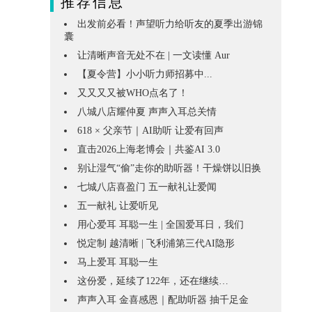
推荐信息
出发前必看！声望听力给听友的夏季出游锦
囊
让清晰声音无处不在 | 一文读懂 Aur
【夏令营】小小听力师招募中...
又又又又被WHO点名了！
八城八店耀仲夏 声声入耳总关情
618 × 父亲节｜AI助听 让爱有回声
直击2026上海老博会｜共鉴AI 3.0
别让湿气“偷”走你的助听器！干燥饼以旧换
七城八店喜盈门 五一献礼让爱闻
五一献礼 让爱听见
用心爱耳 耳聪一生 | 全国爱耳日，我们
悦定制 越清晰 | 飞利浦第三代AI隐形
马上爱耳 耳聪一生
这份爱，延续了122年，还在继续…
声声入耳 金喜感恩｜配助听器 抽千足金