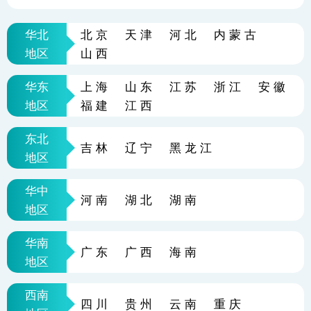
华北
北京
天津
河北
内蒙古
地区
山西
华东
上海
山东
江苏
浙江
安徽
地区
福建
江西
东北
吉林
辽宁
黑龙江
地区
华中
河南
湖北
湖南
地区
华南
广东
广西
海南
地区
西南
四川
贵州
云南
重庆