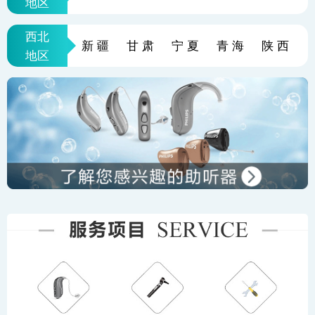
地区
西北
新疆
甘肃
宁夏
青海
陕西
地区