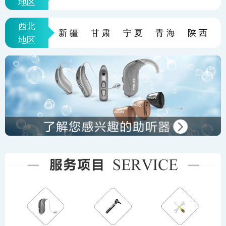
地区
西北
新疆
甘肃
宁夏
青海
陕西
地区