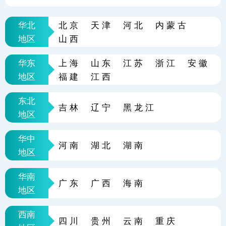
华北
北京
天津
河北
内蒙古
地区
山西
华东
上海
山东
江苏
浙江
安徽
地区
福建
江西
东北
吉林
辽宁
黑龙江
地区
华中
河南
湖北
湖南
地区
华南
广东
广西
海南
地区
西南
四川
贵州
云南
重庆