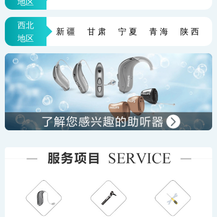
地区
西北
新疆
甘肃
宁夏
青海
陕西
地区