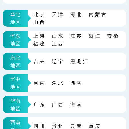
华北
北京
天津
河北
内蒙古
地区
山西
华东
上海
山东
江苏
浙江
安徽
地区
福建
江西
东北
吉林
辽宁
黑龙江
地区
华中
河南
湖北
湖南
地区
华南
广东
广西
海南
地区
西南
四川
贵州
云南
重庆