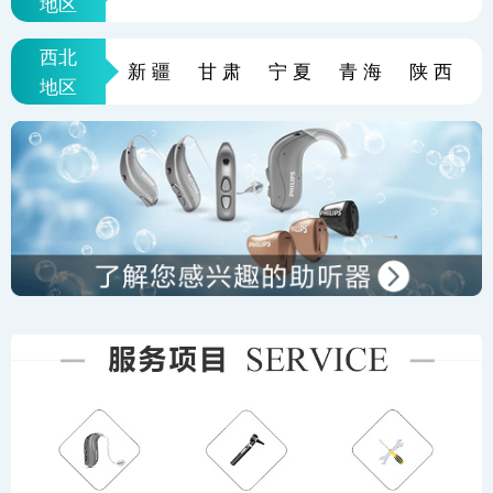
地区
西北
新疆
甘肃
宁夏
青海
陕西
地区