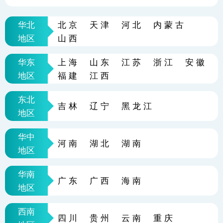
华北
北京
天津
河北
内蒙古
地区
山西
华东
上海
山东
江苏
浙江
安徽
地区
福建
江西
东北
吉林
辽宁
黑龙江
地区
华中
河南
湖北
湖南
地区
华南
广东
广西
海南
地区
西南
四川
贵州
云南
重庆