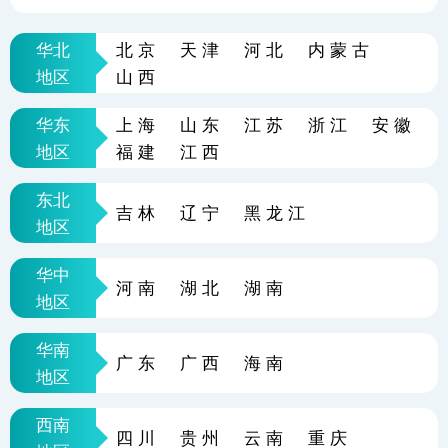
华北
北京
天津
河北
内蒙古
地区
山西
华东
上海
山东
江苏
浙江
安徽
地区
福建
江西
东北
吉林
辽宁
黑龙江
地区
华中
河南
湖北
湖南
地区
华南
广东
广西
海南
地区
西南
四川
贵州
云南
重庆