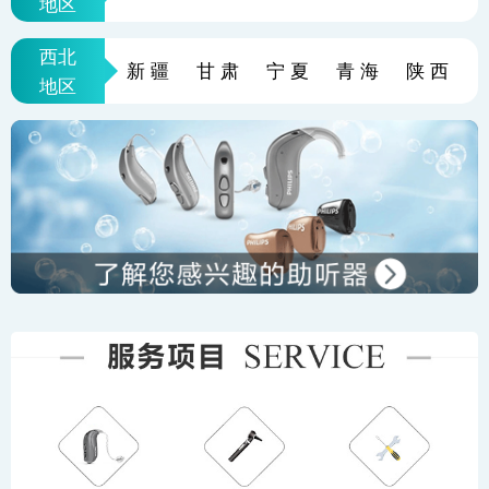
地区
西北
新疆
甘肃
宁夏
青海
陕西
地区