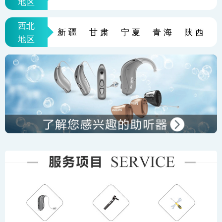
地区
西北
新疆
甘肃
宁夏
青海
陕西
地区