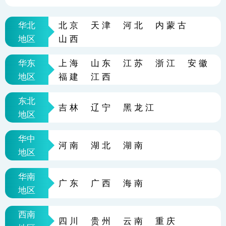
华北
北京
天津
河北
内蒙古
地区
山西
华东
上海
山东
江苏
浙江
安徽
地区
福建
江西
东北
吉林
辽宁
黑龙江
地区
华中
河南
湖北
湖南
地区
华南
广东
广西
海南
地区
西南
四川
贵州
云南
重庆