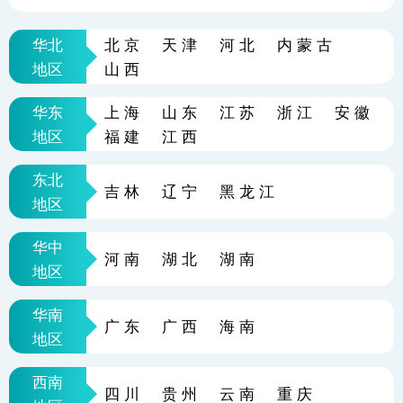
华北
北京
天津
河北
内蒙古
地区
山西
华东
上海
山东
江苏
浙江
安徽
地区
福建
江西
东北
吉林
辽宁
黑龙江
地区
华中
河南
湖北
湖南
地区
华南
广东
广西
海南
地区
西南
四川
贵州
云南
重庆