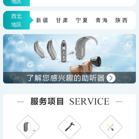
地区
西北
新疆
甘肃
宁夏
青海
陕西
地区