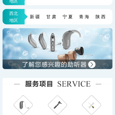
地区
西北
新疆
甘肃
宁夏
青海
陕西
地区