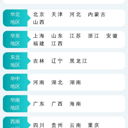
华北
北京
天津
河北
内蒙古
地区
山西
华东
上海
山东
江苏
浙江
安徽
地区
福建
江西
东北
吉林
辽宁
黑龙江
地区
华中
河南
湖北
湖南
地区
华南
广东
广西
海南
地区
西南
四川
贵州
云南
重庆