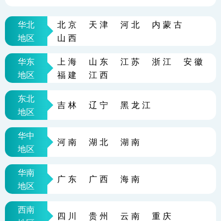
华北
北京
天津
河北
内蒙古
地区
山西
华东
上海
山东
江苏
浙江
安徽
地区
福建
江西
东北
吉林
辽宁
黑龙江
地区
华中
河南
湖北
湖南
地区
华南
广东
广西
海南
地区
西南
四川
贵州
云南
重庆