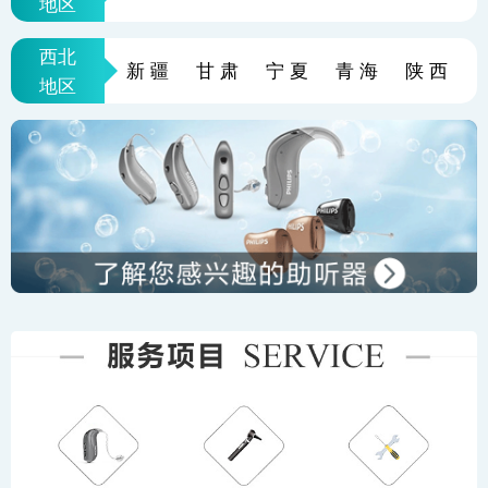
地区
西北
新疆
甘肃
宁夏
青海
陕西
地区