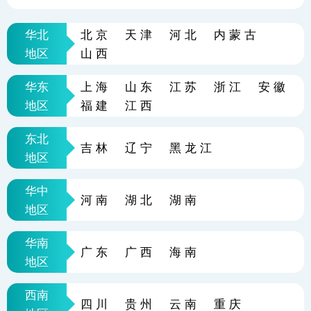
华北
北京
天津
河北
内蒙古
地区
山西
华东
上海
山东
江苏
浙江
安徽
地区
福建
江西
东北
吉林
辽宁
黑龙江
地区
华中
河南
湖北
湖南
地区
华南
广东
广西
海南
地区
西南
四川
贵州
云南
重庆