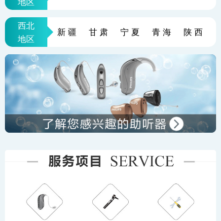
地区
西北
新疆
甘肃
宁夏
青海
陕西
地区