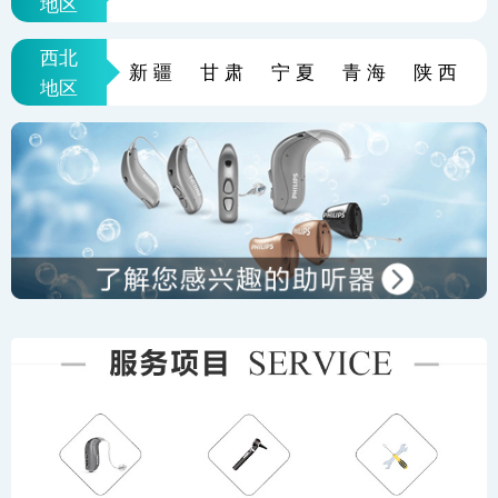
地区
西北
新疆
甘肃
宁夏
青海
陕西
地区