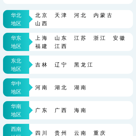
华北
北京
天津
河北
内蒙古
地区
山西
华东
上海
山东
江苏
浙江
安徽
地区
福建
江西
东北
吉林
辽宁
黑龙江
地区
华中
河南
湖北
湖南
地区
华南
广东
广西
海南
地区
西南
四川
贵州
云南
重庆