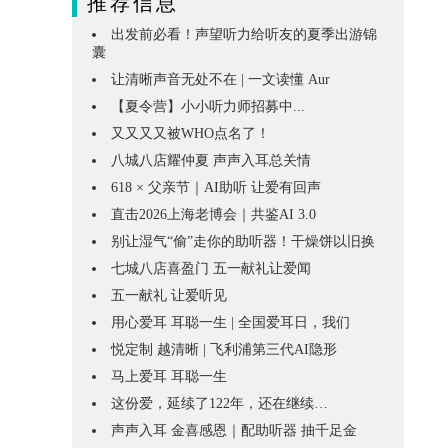
推荐信息
出发前必看！声望听力给听友的夏季出游锦
囊
让清晰声音无处不在 | 一文读懂 Aur
【夏令营】小小听力师招募中...
又又又又被WHO点名了！
八城八店耀仲夏 声声入耳总关情
618 × 父亲节｜AI助听 让爱有回声
直击2026上海老博会｜共鉴AI 3.0
别让湿气“偷”走你的助听器！干燥饼以旧换
七城八店喜盈门 五一献礼让爱闻
五一献礼 让爱听见
用心爱耳 耳聪一生 | 全国爱耳日，我们
悦定制 越清晰 | 飞利浦第三代AI隐形
马上爱耳 耳聪一生
这份爱，延续了122年，还在继续…
声声入耳 金喜感恩｜配助听器 抽千足金