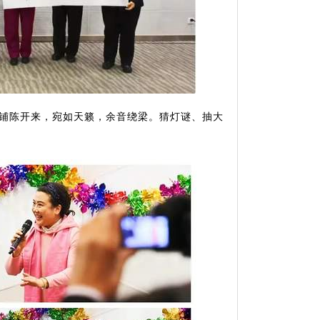
铺陈开来，宛如天籁，余音绕梁。猜灯谜、抽大