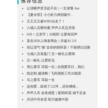
推荐信息
让清晰声音无处不在 | 一文读懂 Aur
【夏令营】小小听力师招募中...
又又又又被WHO点名了！
八城八店耀仲夏 声声入耳总关情
618 × 父亲节｜AI助听 让爱有回声
直击2026上海老博会｜共鉴AI 3.0
别让湿气“偷”走你的助听器！干燥饼以旧换
七城八店喜盈门 五一献礼让爱闻
五一献礼 让爱听见
用心爱耳 耳聪一生 | 全国爱耳日，我们
悦定制 越清晰 | 飞利浦第三代AI隐形
马上爱耳 耳聪一生
这份爱，延续了122年，还在继续…
声声入耳 金喜感恩｜配助听器 抽千足金
共话中丹友谊 助力健康中国