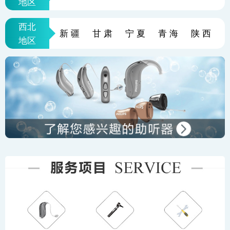
地区
西北
新疆
甘肃
宁夏
青海
陕西
地区