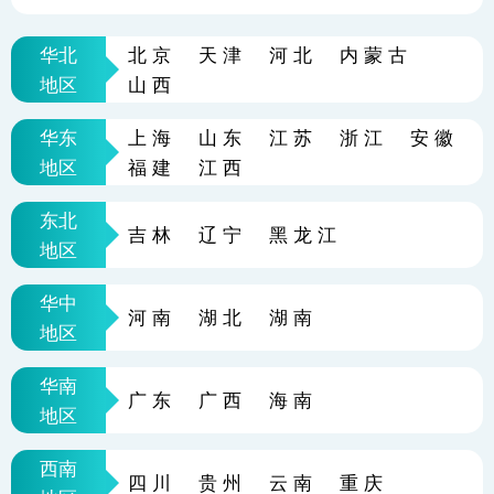
华北
北京
天津
河北
内蒙古
地区
山西
华东
上海
山东
江苏
浙江
安徽
地区
福建
江西
东北
吉林
辽宁
黑龙江
地区
华中
河南
湖北
湖南
地区
华南
广东
广西
海南
地区
西南
四川
贵州
云南
重庆