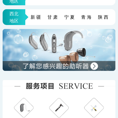
地区
西北
新疆
甘肃
宁夏
青海
陕西
地区