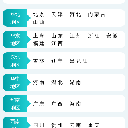
华北
北京
天津
河北
内蒙古
地区
山西
华东
上海
山东
江苏
浙江
安徽
地区
福建
江西
东北
吉林
辽宁
黑龙江
地区
华中
河南
湖北
湖南
地区
华南
广东
广西
海南
地区
西南
四川
贵州
云南
重庆