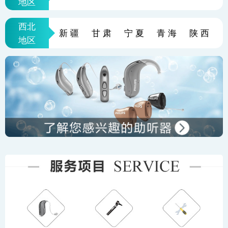
地区
西北
新疆
甘肃
宁夏
青海
陕西
地区