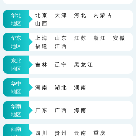
华北
北京
天津
河北
内蒙古
地区
山西
华东
上海
山东
江苏
浙江
安徽
地区
福建
江西
东北
吉林
辽宁
黑龙江
地区
华中
河南
湖北
湖南
地区
华南
广东
广西
海南
地区
西南
四川
贵州
云南
重庆