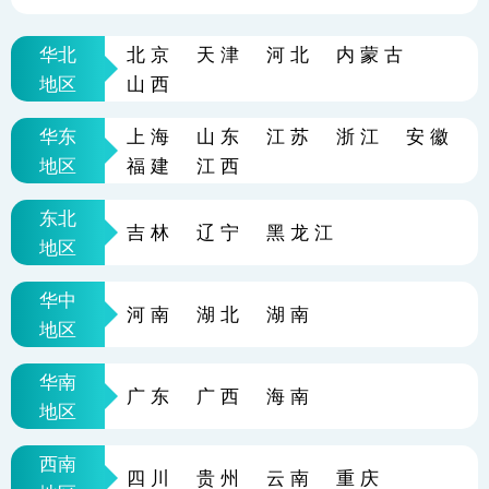
华北
北京
天津
河北
内蒙古
地区
山西
华东
上海
山东
江苏
浙江
安徽
地区
福建
江西
东北
吉林
辽宁
黑龙江
地区
华中
河南
湖北
湖南
地区
华南
广东
广西
海南
地区
西南
四川
贵州
云南
重庆