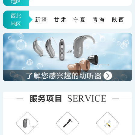
地区
西北
新疆
甘肃
宁夏
青海
陕西
地区