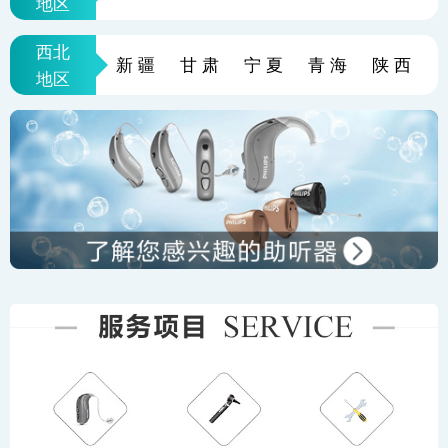
地区
西北
新疆
甘肃
宁夏
青海
陕西
地区