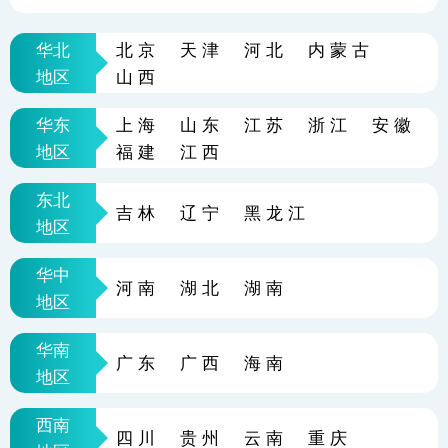
华北
北京
天津
河北
内蒙古
地区
山西
华东
上海
山东
江苏
浙江
安徽
地区
福建
江西
东北
吉林
辽宁
黑龙江
地区
华中
河南
湖北
湖南
地区
华南
广东
广西
海南
地区
西南
四川
贵州
云南
重庆