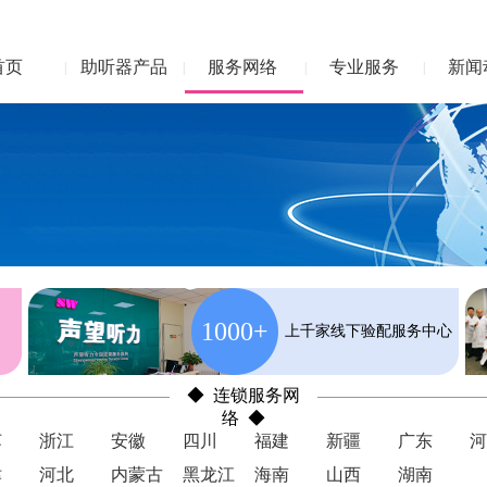
首页
助听器产品
服务网络
专业服务
新闻
|
|
|
|
1000+
上千家线下验配服务中心
◆ 连锁服务网
络 ◆
苏
浙江
安徽
四川
福建
新疆
广东
河
津
河北
内蒙古
黑龙江
海南
山西
湖南