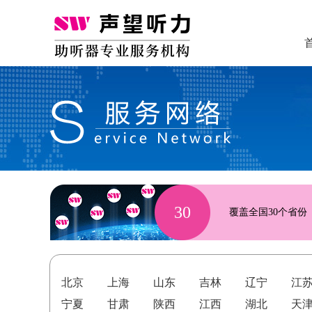
30
覆盖全国30个省份
北京
上海
山东
吉林
辽宁
江
宁夏
甘肃
陕西
江西
湖北
天