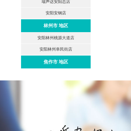
瑞声达安阳总店
安阳安钢店
林州市 地区
安阳林州桃源大道店
安阳林州阜民街店
焦作市 地区