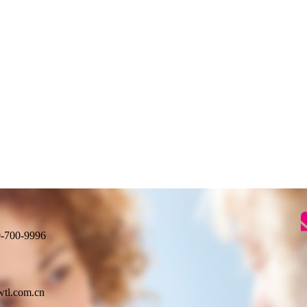
00-9996
.com.cn