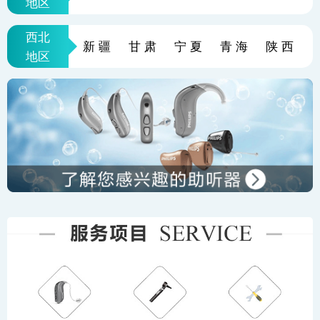
地区
西北
新疆
甘肃
宁夏
青海
陕西
地区