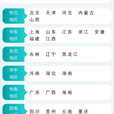
华北
北京
天津
河北
内蒙古
地区
山西
华东
上海
山东
江苏
浙江
安徽
地区
福建
江西
东北
吉林
辽宁
黑龙江
地区
华中
河南
湖北
湖南
地区
华南
广东
广西
海南
地区
西南
四川
贵州
云南
重庆