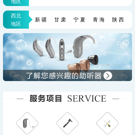
地区
西北
新疆
甘肃
宁夏
青海
陕西
地区