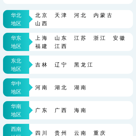
华北
北京
天津
河北
内蒙古
地区
山西
华东
上海
山东
江苏
浙江
安徽
地区
福建
江西
东北
吉林
辽宁
黑龙江
地区
华中
河南
湖北
湖南
地区
华南
广东
广西
海南
地区
西南
四川
贵州
云南
重庆