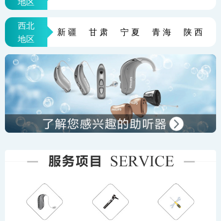
地区
西北
新疆
甘肃
宁夏
青海
陕西
地区