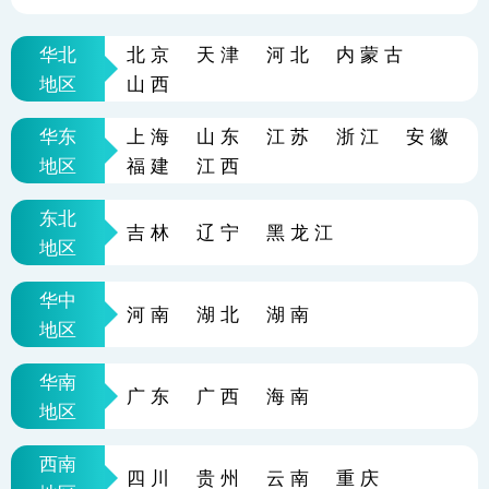
华北
北京
天津
河北
内蒙古
地区
山西
华东
上海
山东
江苏
浙江
安徽
地区
福建
江西
东北
吉林
辽宁
黑龙江
地区
华中
河南
湖北
湖南
地区
华南
广东
广西
海南
地区
西南
四川
贵州
云南
重庆