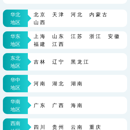
华北
北京
天津
河北
内蒙古
地区
山西
华东
上海
山东
江苏
浙江
安徽
地区
福建
江西
东北
吉林
辽宁
黑龙江
地区
华中
河南
湖北
湖南
地区
华南
广东
广西
海南
地区
西南
四川
贵州
云南
重庆