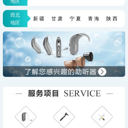
地区
西北
新疆
甘肃
宁夏
青海
陕西
地区