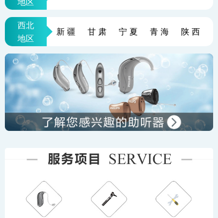
地区
西北
新疆
甘肃
宁夏
青海
陕西
地区