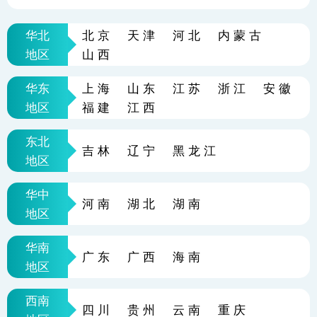
华北
北京
天津
河北
内蒙古
地区
山西
华东
上海
山东
江苏
浙江
安徽
地区
福建
江西
东北
吉林
辽宁
黑龙江
地区
华中
河南
湖北
湖南
地区
华南
广东
广西
海南
地区
西南
四川
贵州
云南
重庆