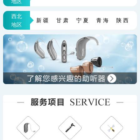
地区
西北
新疆
甘肃
宁夏
青海
陕西
地区