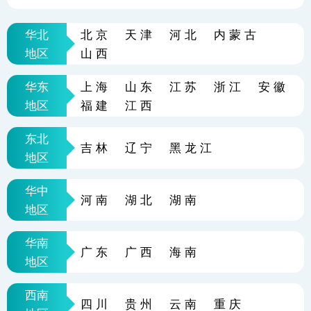
华北
北京
天津
河北
内蒙古
地区
山西
华东
上海
山东
江苏
浙江
安徽
地区
福建
江西
东北
吉林
辽宁
黑龙江
地区
华中
河南
湖北
湖南
地区
华南
广东
广西
海南
地区
西南
四川
贵州
云南
重庆