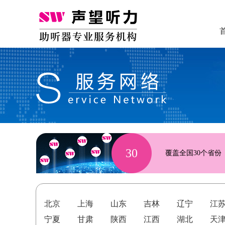
30
覆盖全国30个省份
北京
上海
山东
吉林
辽宁
江
宁夏
甘肃
陕西
江西
湖北
天