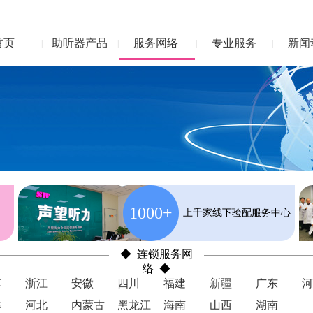
首页
助听器产品
服务网络
专业服务
新闻
|
|
|
|
1000+
上千家线下验配服务中心
◆ 连锁服务网
络 ◆
苏
浙江
安徽
四川
福建
新疆
广东
河
津
河北
内蒙古
黑龙江
海南
山西
湖南