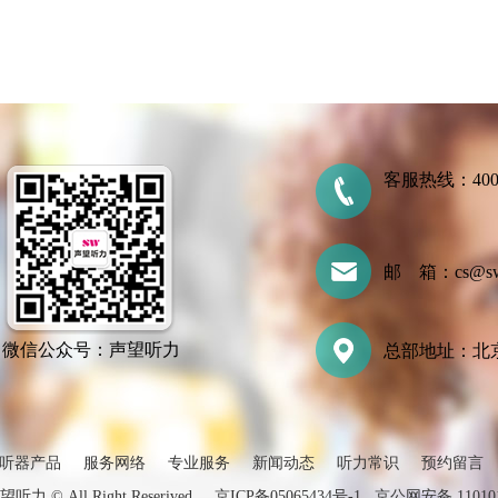
客服热线：400-7
邮 箱：cs@swtl
微信公众号：声望听力
总部地址：北京
听器产品
服务网络
专业服务
新闻动态
听力常识
预约留言
声望听力 © All Right Reserived
京ICP备05065434号-1
京公网安备 110101