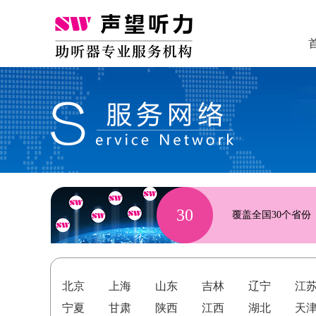
30
覆盖全国30个省份
北京
上海
山东
吉林
辽宁
江
宁夏
甘肃
陕西
江西
湖北
天