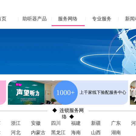
首页
助听器产品
服务网络
专业服务
新闻
|
|
|
|
1000+
上千家线下验配服务中心
◆ 连锁服务网
络 ◆
苏
浙江
安徽
四川
福建
新疆
广东
河
津
河北
内蒙古
黑龙江
海南
山西
湖南