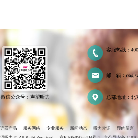
客服热线：400-7
邮 箱：cs@swtl
微信公众号：声望听力
总部地址：北京
听器产品
服务网络
专业服务
新闻动态
听力常识
预约留言
声望听力 © All Right Reserived
京ICP备05065434号-1
京公网安备 110101