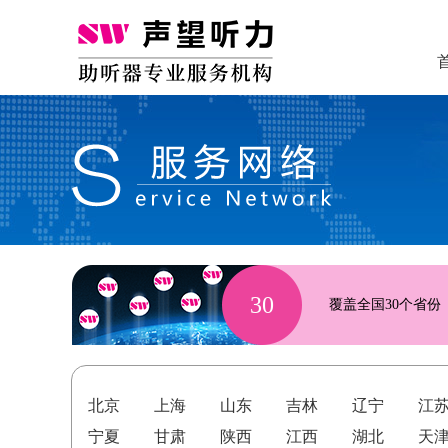
30
覆盖全国30个省份
北京
上海
山东
吉林
辽宁
江
宁夏
甘肃
陕西
江西
湖北
天