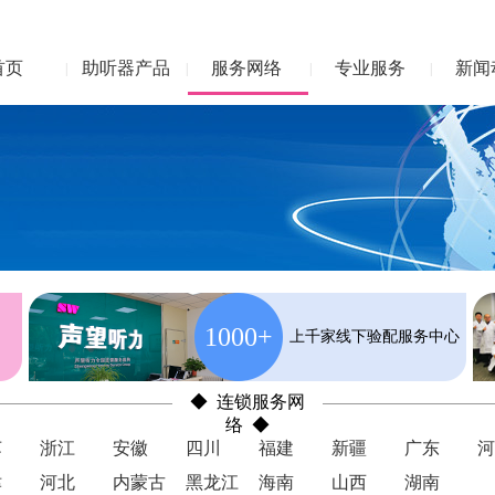
首页
助听器产品
服务网络
专业服务
新闻
|
|
|
|
1000+
上千家线下验配服务中心
◆ 连锁服务网
络 ◆
苏
浙江
安徽
四川
福建
新疆
广东
河
津
河北
内蒙古
黑龙江
海南
山西
湖南