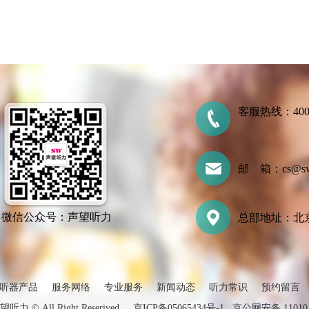
客服热线：400-7
邮 箱：cs@swtl
微信公众号：声望听力
总部地址：北京
听器产品
服务网络
专业服务
新闻动态
听力常识
预约留言
声望听力 © All Right Reserived
京ICP备05065434号-1
京公网安备 110101